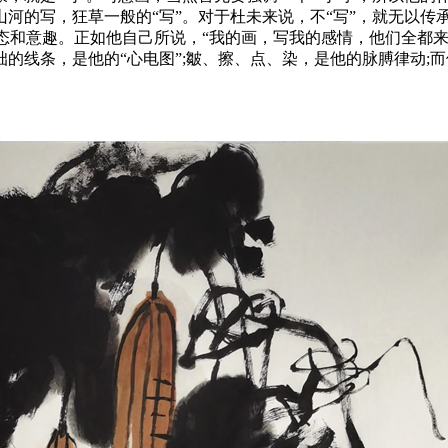
河的写，狂草一般的“写”。对于杜未来说，不“写”，就无以传承
意态和意趣。正如他自己所说，“我的画，写我的感情，他们全都
的线条，是他的“心电图”;皺、擦、点、染，是他的脉膊律动;