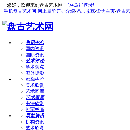
您好，欢迎来到盘古艺术网！
[注册]
[登录]
·
手机盘古艺术网
·
网上展览开办介绍
·
添加收藏
·
设为主页
·
盘古
资讯中心
国内资讯
国际资讯
艺术评论
学术观点
海外掠影
画廊中心
美术欣赏
艺术图库
艺术家库
书法欣赏
将军书画
展览资讯
机构资讯
艺术欣赏