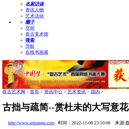
名家访谈
资讯人物
艺术活动
圈子
空间
盘古美术馆
搜索
导航
在线书画展
盘古艺术网
：
首页
>
资讯中心
>
艺术资讯
>
国内
>
古拙与疏简--赏杜未的大写意
http://www.artpangu.com
时间：2022-11-08 23:10:08 来