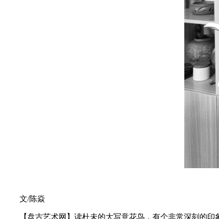
文/陈焱
【盘古艺术网】读杜未的大写意花鸟，有个非常深刻的印象，就