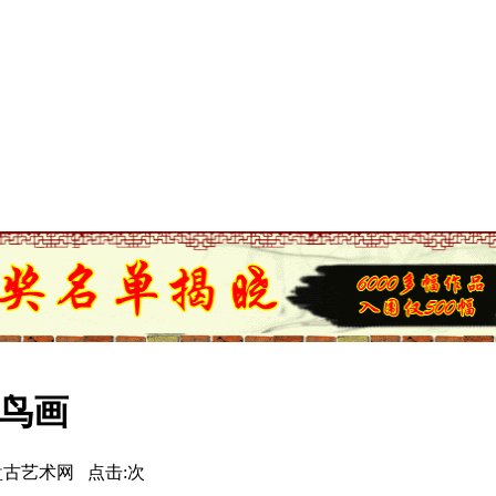
花鸟画
源:盘古艺术网 点击:
次