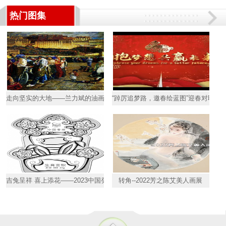
热门图集
走向坚实的大地——兰力斌的油画艺术
“踔厉追梦路，邀春绘蓝图”迎春对联比
吉兔呈祥 喜上添花——2023中国癸卯（兔）年喜字形金银纪念章欢
转角--2022芳之陈艾美人画展