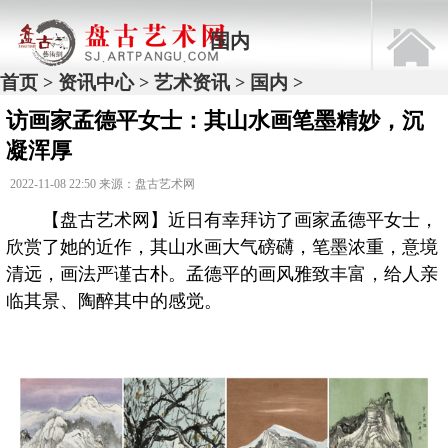
国内
首页
资讯中心
艺术资讯
国内
>
>
>
>
访画家孟德平女士：其山水画笔墨精妙，沉
凝浑厚
2022-11-08 22:50 来源：盘古艺术网
【盘古艺术网】近日有幸拜访了画家孟德平女士，
欣赏了她的近作，其山水画大气磅礴，笔墨浓重，意境
清远，画法严谨古朴。孟德平的画风雅致丰富，给人亲
临其景、陶醉其中的感觉。