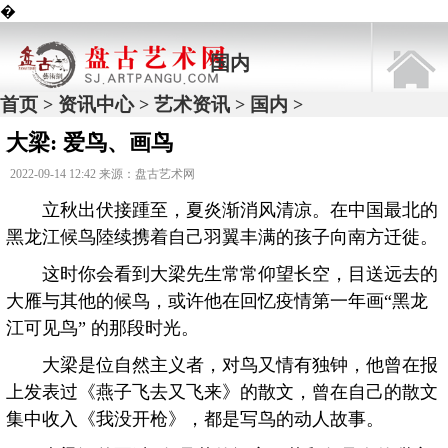
�
国内
首页
资讯中心
艺术资讯
国内
>
>
>
>
大梁: 爱鸟、画鸟
2022-09-14 12:42 来源：盘古艺术网
立秋出伏接踵至，夏炎渐消风清凉。在中国最北的
黑龙江候鸟陸续携着自己羽翼丰满的孩子向南方迁徙。
这时你会看到大梁先生常常仰望长空，目送远去的
大雁与其他的候鸟，或许他在回忆疫情第一年画“黑龙
江可见鸟” 的那段时光。
大梁是位自然主义者，对鸟又情有独钟，他曾在报
上发表过《燕子飞去又飞来》的散文，曾在自己的散文
集中收入《我没开枪》，都是写鸟的动人故事。