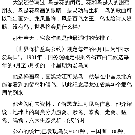
大梁还曾写过: 鸟是花的闺蜜。花和鸟是人的甜蜜
朋友。鸟是花鸟画的眼睛，是灵动与生机，鸟的歌曲可
以飞出画外。龙凤呈祥，凤是百鸟之王。鸟也给诗人翅
膀。没有鸟，世界将会是什么样?
那年春天，宅家作画是他最适时的安排了。
《世界保护益鸟公约》规定每年的4月1日为“国际
爱鸟日”。1981年，国务院确定根据各省市的气候选每
年的4月至5月初的一个星期为爱鸟周。
他选择画鸟，画黑龙江可见鸟，就是在中国最北方
能够看到的留鸟和候鸟。以此纪念黑龙江省第40个爱鸟
周的到来。
他查阅有关资料，了解黑龙江可见鸟信息。他介绍
说，地球上的鸟类分为游禽、涉禽、攀禽、走禽、猛
禽、鸣禽，六大生态类群，(按当时
公布的统计)已发现鸟类9021种，中国有1186种。