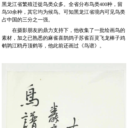
黑龙江省繁殖迁徙鸟类众多。全省分布鸟类400种，留
鸟50余种，其它均为候鸟。可知黑龙江省境内可见鸟类
占中国的三分之一强。
在摄影朋友的鼎力支持下，他收集了一批绘画鸟的
素材，加之已熟悉的麻雀喜鹊鸽子苏雀百灵飞龙棒子鸡
鹌鹑江鸥丹顶鹤等，他此前还画过《鸟谱》。