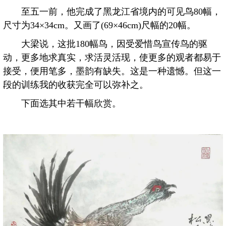
至五一前，他完成了黑龙江省境内的可见鸟80幅，
尺寸为34×34cm。又画了(69×46cm)尺幅的20幅。
大梁说，这批180幅鸟，因受爱惜鸟宣传鸟的驱
动，更多地求真实，求活灵活现，使更多的观者都易于
接受，便用笔多，墨韵有缺失。这是一种遗憾。但这一
段的训练我的收获完全可以弥补之。
下面选其中若干幅欣赏。