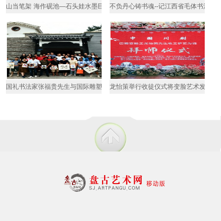
山当笔架 海作砚池—石头娃水墨巨作《家园》品读
不负丹心铸书魂--记江西省毛体书法协
国礼书法家张福贵先生与国际雕塑大师艺术交流
龙怡策举行收徒仪式将变脸艺术发扬光