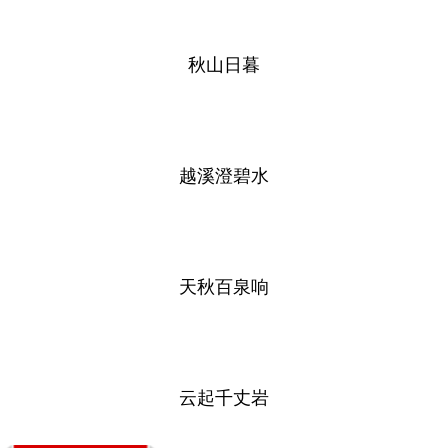
秋山日暮
越溪澄碧水
天秋百泉响
云起千丈岩